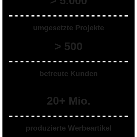
> 5.000
umgesetzte Projekte
> 500
betreute Kunden
20+ Mio.
produzierte Werbeartikel